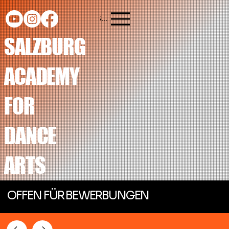
SADA
SALZBURG
ACADEMY
FOR
DANCE
ARTS
OFFEN FÜR BEWERBUNGEN