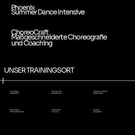
Phoenix
Summer Dance Intensive
ChoreoCraft
Maßgeschneiderte Choreografie
und Coaching
UNSER TRAININGSORT
Großzügige
Tanzgerechte
Greenbox & Medien
Studioflächen
Bodenflächen
Möglichkeiten
Steuerung der
Garderoben
Sauber &
Bühnenbeleuchtung
Duschen
gut gepflegt