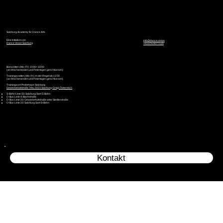
Salzburg Academy for Dance Arts
Eine Initiative von
info@dance.vision
Dance Vision Salzburg
+43 676 9077135
Bürozeiten (Mo–Fr): 10:00–18:00
(an Wochenenden und Feiertagen geschlossen)
Trainingszeiten (Mo–Fr): in der Regel ab 11:00
(an Wochenenden und Feiertagen geschlossen)
Trainingsort: Probehaus Salzburg
Gewerbehofstraße 7/9a, 5023 Salzburg-Gnigl, Österreich
S-Bahn Linie S3: Salzburg Sam S-Bahn
O-Bus Linie 4: Bachstraße
O-Bus Linie 10: Gewerbehofstraße oder Siedlerstraße
O-Bus Linie 23: Salzburg Sam S-Bahn
Kontakt